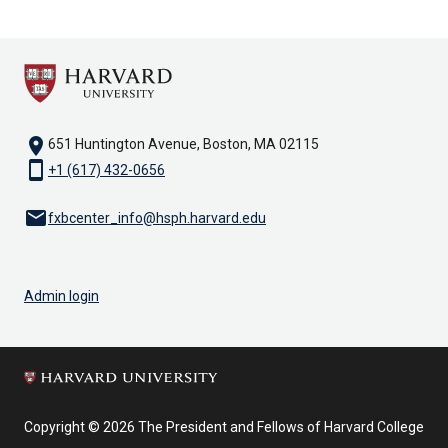
location_on
651 Huntington Avenue, Boston, MA 02115
smartphone
+1 (617) 432-0656
email
fxbcenter_info@hsph.harvard.edu
Admin login
Copyright © 2026 The President and Fellows of Harvard College