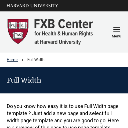
Skip to main
arrow_circle_down
content
menu
Menu
chevron_right
Home
Full Width
Full Width
Do you know how easy it is to use Full Width page
template ? Just add a new page and select full
width page template and you are good to go. Here
is a preview of this easy to use page template.